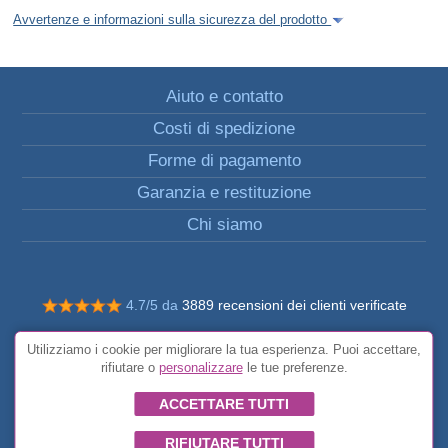
Avvertenze e informazioni sulla sicurezza del prodotto
Aiuto e contatto
Costi di spedizione
Forme di pagamento
Garanzia e restituzione
Chi siamo
4.7/5 da
3889 recensioni dei clienti verificate
© Tutti i diritti riservati FunToCome
Utilizziamo i cookie per migliorare la tua esperienza. Puoi accettare,
Condizioni generali
rifiutare o
personalizzare
le tue preferenze.
ACCETTARE TUTTI
RIFIUTARE TUTTI