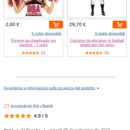
2,80 €
29,70 €
5 colori disponibili
6 taglie disponibili
Ponpon da cheerleader per
Costume da giocatore di football
bambini - 2 unità
americano per uomo
(1)
(5)
Avvertenze e informazioni sulla sicurezza del prodotto
25
recensioni dei clienti
4.9 / 5
Irene
| da España | venerdì 06 de settembre de 2024