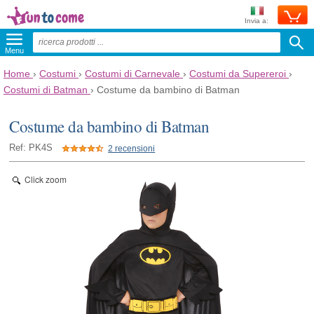
Invia a:
Menu
Home
›
Costumi
›
Costumi di Carnevale
›
Costumi da Supereroi
›
Costumi di Batman
›
Costume da bambino di Batman
Costume da bambino di Batman
Ref: PK4S
2 recensioni
Click zoom