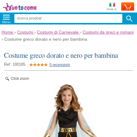
Invia a:
Menu
Home
›
Costumi
›
Costumi di Carnevale
›
Costumi da greci e romani
›
Costume greco dorato e nero per bambina
Costume greco dorato e nero per bambina
Ref: 180185
5 recensioni
Click zoom