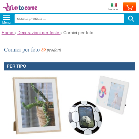
Invia a:
Menu
Home
›
Decorazioni per feste
›
Cornici per foto
Cornici per foto
89
prodotti
PER TIPO