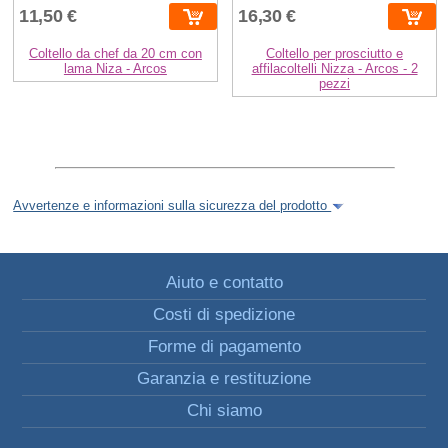
11,50 €
16,30 €
Coltello da chef da 20 cm con
Coltello per prosciutto e
lama Niza - Arcos
affilacoltelli Nizza - Arcos - 2
pezzi
Avvertenze e informazioni sulla sicurezza del prodotto
Aiuto e contatto
Costi di spedizione
Forme di pagamento
Garanzia e restituzione
Chi siamo