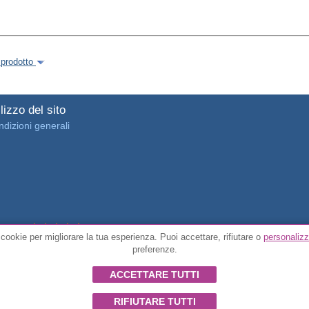
 prodotto
lizzo del sito
dizioni generali
4.7/5 da
3889 recensioni dei clienti verificate
cookie per migliorare la tua esperienza. Puoi accettare, rifiutare o
personalizz
preferenze.
© Tutti i diritti riservati FunToCome
ACCETTARE TUTTI
RIFIUTARE TUTTI