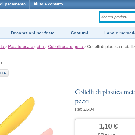
di pagamento
Aiuto e contatto
Decorazioni per feste
Costumi
Lana e merceri
tta
›
Posate usa e getta
›
Coltelli usa e getta
›
Coltelli di plastica metal
ia
TTA
Coltelli di plastica me
pezzi
Ref: ZGO4
1,10 €
IVA inclusa