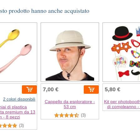
esto prodotto hanno anche acquistato
7,00 €
5,80 €
2 colori disponibili
Cappello da esploratore -
Kit per photobooth
53 cm
di compleanno - 
iai di plastica
ata premium da 13
(3)
 - 8 pezzi
(3)