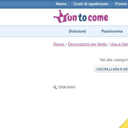
Home
Costi di spedizione
Forme 
Dolciumi
Pasticceria
Home
›
Decorazioni per feste
›
Usa e Ge
Vai alla categor
COLTELLI USA E GE
Click zoom