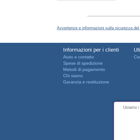
Avvertenze e informazioni sulla sicurezza del
Informazioni per i clienti
Uti
Aiuto e contatto
Con
Spese di spedizione
Metodi di pagamento
Chi siamo
Garanzia e restituzione
Usiamo i 