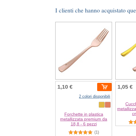
I clienti che hanno acquistato qu
1,10 €
1,05 €
2 colori disponibili
Cucch
metallizz
cm
Forchette in plastica
metallizzata premium da
18,8 - 6 pezzi
(1)