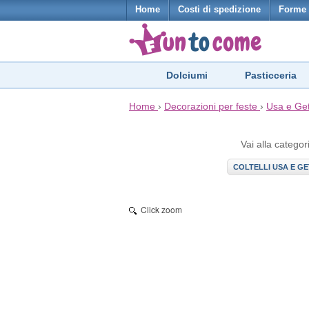
Home
Costi di spedizione
Forme 
Dolciumi
Pasticceria
Home
›
Decorazioni per feste
›
Usa e Ge
Vai alla categor
COLTELLI USA E GE
Click zoom