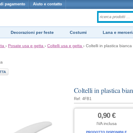
di pagamento
Aiuto e contatto
Decorazioni per feste
Costumi
Lana e merceri
tta
›
Posate usa e getta
›
Coltelli usa e getta
›
Coltelli in plastica bianc
ia
TTA
Coltelli in plastica bi
Ref: 4FB1
0,90 €
IVA inclusa
PRODOTTO DISPONIBILE