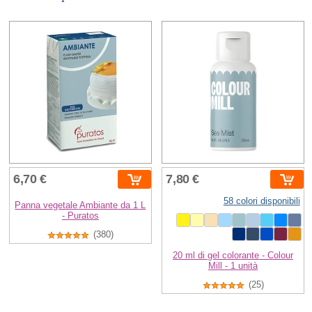
6,70 €
7,80 €
58 colori disponibili
Panna vegetale Ambiante da 1 L
- Puratos
(380)
20 ml di gel colorante - Colour
Mill - 1 unità
(25)