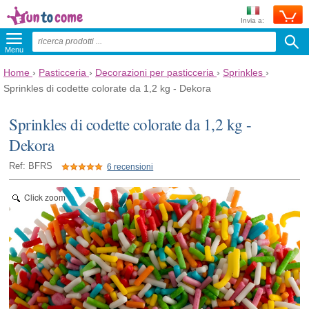
Invia a:
Menu
Home
›
Pasticceria
›
Decorazioni per pasticceria
›
Sprinkles
›
Sprinkles di codette colorate da 1,2 kg - Dekora
Sprinkles di codette colorate da 1,2 kg -
Dekora
Ref: BFRS
6 recensioni
Click zoom