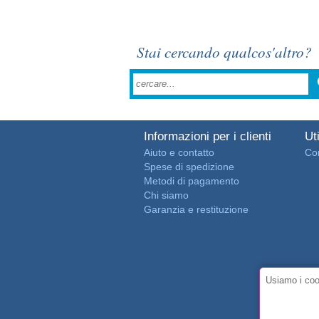
Stai cercando qualcos'altro?
Informazioni per i clienti
Uti
Aiuto e contatto
Con
Spese di spedizione
Metodi di pagamento
Chi siamo
Garanzia e restituzione
Usiamo i cook