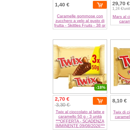
29,70 €
1,40 €
1,24 €/uni
Caramelle gommose con
Mars al ci
zucchero a velo al gusto di
caram
frutta - Skittles Fruits - 38 gr
-18%
2,70 €
8,10 €
3,30 €
Twix al cioccolato al latte e
Twix di ci
caramello 50 g - 3 unità
caramell
***OFFERTA - SCADENZA
IMMINENTE 09/08/2026***