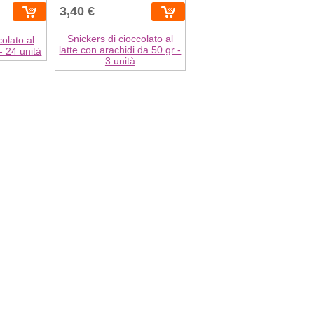
3,40 €
Snickers di cioccolato al
colato al
latte con arachidi da 50 gr -
 - 24 unità
3 unità