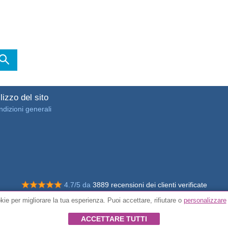
lizzo del sito
dizioni generali
4.7/5 da
3889 recensioni dei clienti verificate
ie per migliorare la tua esperienza. Puoi accettare, rifiutare o
personalizzare
© Tutti i diritti riservati FunToCome
ACCETTARE TUTTI