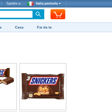
Spedire a:
Italia penisola
a
Casa
Fai da te