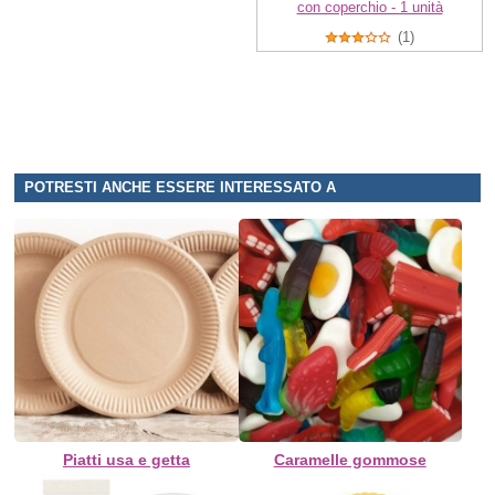
con coperchio - 1 unità
(1)
POTRESTI ANCHE ESSERE INTERESSATO A
Piatti usa e getta
Caramelle gommose