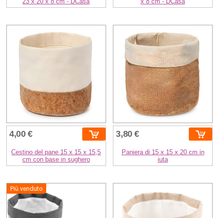
23 x 20 x 8 cm - DCasa
x 8 cm - DCasa
4,00 €
3,80 €
Cestino del pane 15 x 15 x 15,5
Paniera di 15 x 15 x 20 cm in
cm con base in sughero
iuta
Più venduto