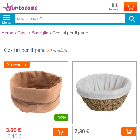
Invia a:
Menu
Home
›
Casa
›
Stoviglie
›
Cestini per il pane
Cestini per il pane
20
prodotti
Più venduto
-44%
3,60 €
7,30 €
6,40 €