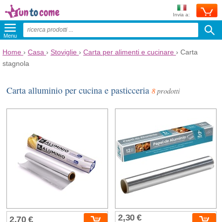
Invia a:
Menu
Home
›
Casa
›
Stoviglie
›
Carta per alimenti e cucinare
›
Carta
stagnola
Carta alluminio per cucina e pasticceria
8
prodotti
2,30 €
2,70 €