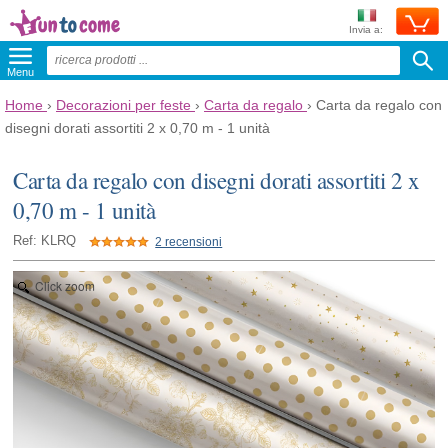
Invia a:
Menu
Home
›
Decorazioni per feste
›
Carta da regalo
›
Carta da regalo con
disegni dorati assortiti 2 x 0,70 m - 1 unità
Carta da regalo con disegni dorati assortiti 2 x
0,70 m - 1 unità
Ref: KLRQ
2 recensioni
Click zoom