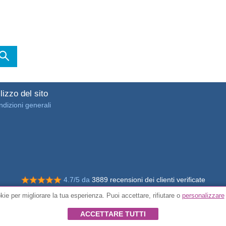
lizzo del sito
dizioni generali
4.7/5 da
3889 recensioni dei clienti verificate
ie per migliorare la tua esperienza. Puoi accettare, rifiutare o
personalizzare
© Tutti i diritti riservati FunToCome
ACCETTARE TUTTI