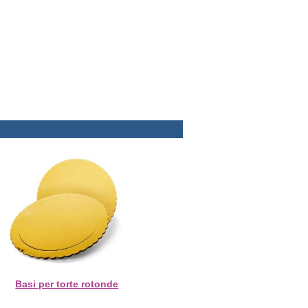
Basi per torte rotonde