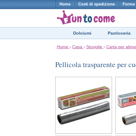
Home
Costi di spedizione
Forme 
Dolciumi
Pasticceria
Home
›
Casa
›
Stoviglie
›
Carta per alime
Pellicola trasparente per c