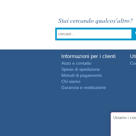
Stai cercando qualcos'altro?
Informazioni per i clienti
Uti
Aiuto e contatto
Con
Spese di spedizione
Metodi di pagamento
Chi siamo
Garanzia e restituzione
Usiamo i cook