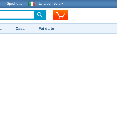
Spedire a:
Italia penisola
a
Casa
Fai da te