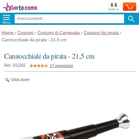
Invia a:
Menu
Home
›
Costumi
›
Costumi di Carnevale
›
Costumi da pirata
›
Cannocchiale da pirata - 21,5 cm
Cannocchiale da pirata - 21,5 cm
Ref: 011202
27 recensioni
Click zoom