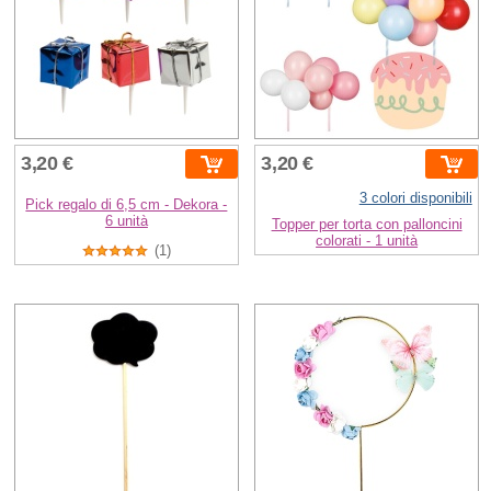
3,20 €
3,20 €
3 colori disponibili
Pick regalo di 6,5 cm - Dekora -
6 unità
Topper per torta con palloncini
colorati - 1 unità
(1)