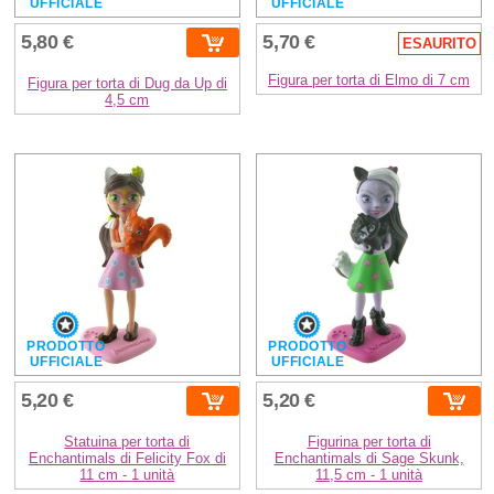
UFFICIALE
UFFICIALE
5,80 €
5,70 €
ESAURITO
Figura per torta di Elmo di 7 cm
Figura per torta di Dug da Up di
4,5 cm
PRODOTTO
PRODOTTO
UFFICIALE
UFFICIALE
5,20 €
5,20 €
Statuina per torta di
Figurina per torta di
Enchantimals di Felicity Fox di
Enchantimals di Sage Skunk,
11 cm - 1 unità
11,5 cm - 1 unità