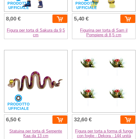
PRODOTTO
PRODOTTO
UFFICIALE
UFFICIALE
8,00 €
5,40 €
Figura per torta di Sakura da 9,5
Figurina per torta di Sam il
cm
Pompiere di 8,5 cm
PRODOTTO
UFFICIALE
6,50 €
32,60 €
Statuina per torta di Serpente
Figura per torta a forma di fungo
Kaa da 13 cm
con foglie - Dekora - 144 unità