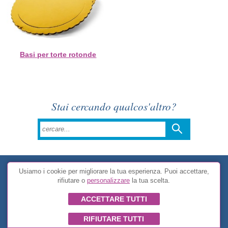
Basi per torte rotonde
Stai cercando qualcos'altro?
Aiuto e contatto
Usiamo i cookie per migliorare la tua esperienza. Puoi accettare,
rifiutare o
personalizzare
la tua scelta.
Costi di spedizione
ACCETTARE TUTTI
Forme di pagamento
Garanzia e restituzione
RIFIUTARE TUTTI