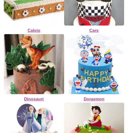
Calcio
Cars
Dinosauri
Doraemon