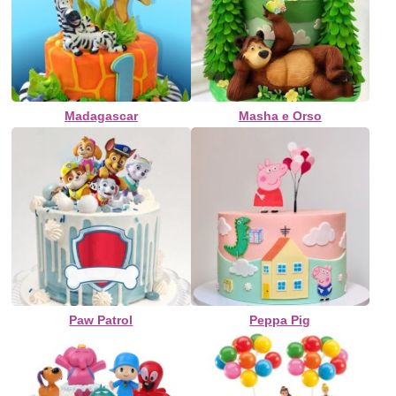
Madagascar
Masha e Orso
Paw Patrol
Peppa Pig