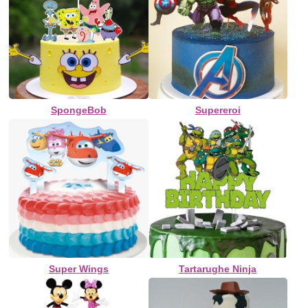
SpongeBob
Supereroi
Super Wings
Tartarughe Ninja