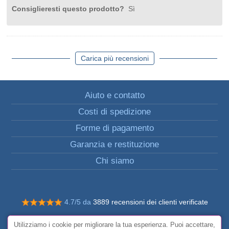
Consiglieresti questo prodotto?
Sì
Carica più recensioni
Aiuto e contatto
Costi di spedizione
Forme di pagamento
Garanzia e restituzione
Chi siamo
4.7/5 da
3889 recensioni dei clienti verificate
© Tutti i diritti riservati FunToCome
Utilizziamo i cookie per migliorare la tua esperienza. Puoi accettare,