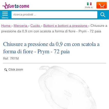
Invia a:
Menu
Home
›
Merceria
›
Cucito
›
Bottoni e bottoni a pressione
›
Chiusure a
pressione da 0,9 cm con scatola a forma di fiore - Prym - 72 paia
Chiusure a pressione da 0,9 cm con scatola a
forma di fiore - Prym - 72 paia
Ref: 7RYM
Click zoom