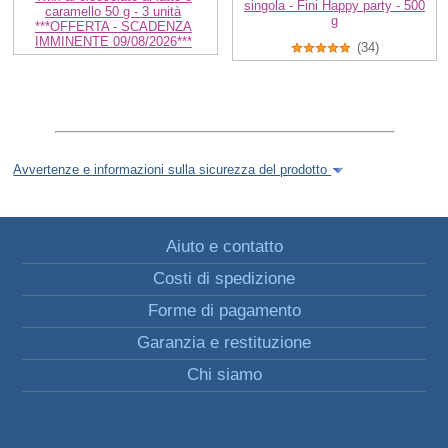
singola - Fini Happy party - 500
caramello 50 g - 3 unità
g
***OFFERTA - SCADENZA
IMMINENTE 09/08/2026***
(34)
Avvertenze e informazioni sulla sicurezza del prodotto
Aiuto e contatto
Costi di spedizione
Forme di pagamento
Garanzia e restituzione
Chi siamo