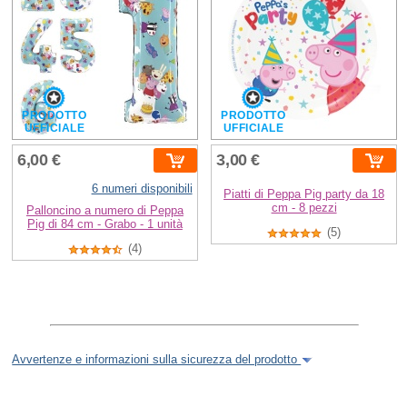
PRODOTTO
PRODOTTO
UFFICIALE
UFFICIALE
6,00 €
3,00 €
6 numeri disponibili
Piatti di Peppa Pig party da 18
cm - 8 pezzi
Palloncino a numero di Peppa
Pig di 84 cm - Grabo - 1 unità
(5)
(4)
Avvertenze e informazioni sulla sicurezza del prodotto