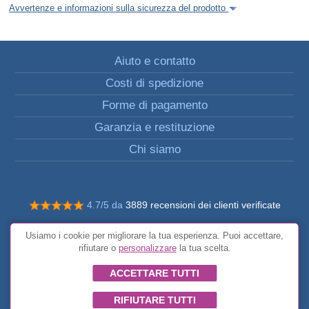
Avvertenze e informazioni sulla sicurezza del prodotto
Aiuto e contatto
Costi di spedizione
Forme di pagamento
Garanzia e restituzione
Chi siamo
4.7/5 da
3889 recensioni dei clienti verificate
© Tutti i diritti riservati FunToCome
Usiamo i cookie per migliorare la tua esperienza. Puoi accettare,
Condizioni generali
rifiutare o
personalizzare
la tua scelta.
ACCETTARE TUTTI
RIFIUTARE TUTTI