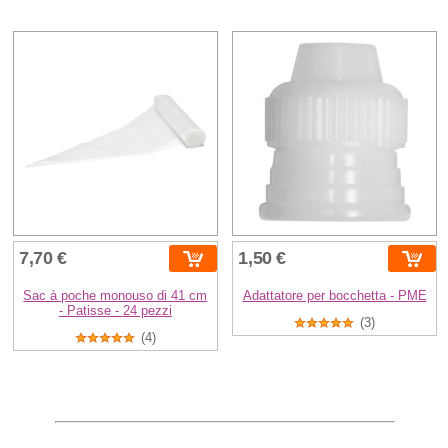
7,70 €
1,50 €
Sac à poche monouso di 41 cm
Adattatore per bocchetta - PME
- Patisse - 24 pezzi
(3)
(4)