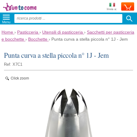
Invia a:
Menu
Home
›
Pasticceria
›
Utensili di pasticceria
›
Sacchetti per pasticceria
e bocchette
›
Bocchette
›
Punta curva a stella piccola n° 1J - Jem
Punta curva a stella piccola n° 1J - Jem
Ref: X7C1
Click zoom