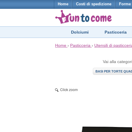
Home
Costi di spedizione
Forme 
Dolciumi
Pasticceria
Home
›
Pasticceria
›
Utensili di pasticceri
Vai alla categor
BASI PER TORTE QUA
Click zoom