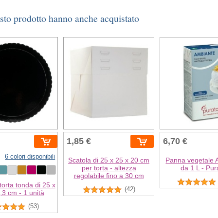
esto prodotto hanno anche acquistato
1,85 €
6,70 €
6 colori disponibili
Scatola di 25 x 25 x 20 cm
Panna vegetale 
per torta - altezza
da 1 L - Pur
regolabile fino a 30 cm
torta tonda di 25 x
(42)
,3 cm - 1 unità
(53)