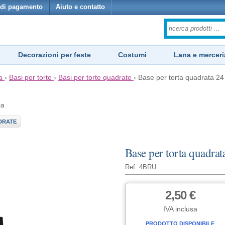
di pagamento
Aiuto e contatto
Decorazioni per feste
Costumi
Lana e merceri
a
›
Basi per torte
›
Basi per torte quadrate
›
Base per torta quadrata 24 
ia
DRATE
Base per torta quadrat
Ref: 4BRU
2,50 €
IVA inclusa
PRODOTTO DISPONIBILE