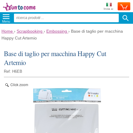
Invia a:
Menu
Home
›
Scrapbooking
›
Embossing
›
Base di taglio per macchina
Happy Cut Artemio
Base di taglio per macchina Happy Cut
Artemio
Ref: H6EB
Click zoom