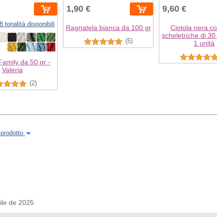
1,90 €
9,60 €
8 tonalità disponibili
Ragnatela bianca da 100 gr
Ciotola nera c
scheletriche di 30
(5)
1 unità
amily da 50 gr -
Valeria
(2)
 prodotto
le de 2025