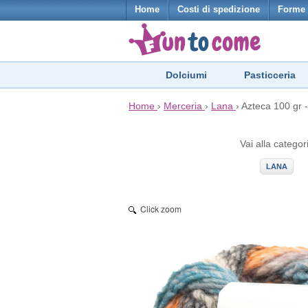
Home
Costi di spedizione
Forme 
Dolciumi
Pasticceria
Home
›
Merceria
›
Lana
›
Azteca 100 gr -
Vai alla categor
LANA
Click zoom