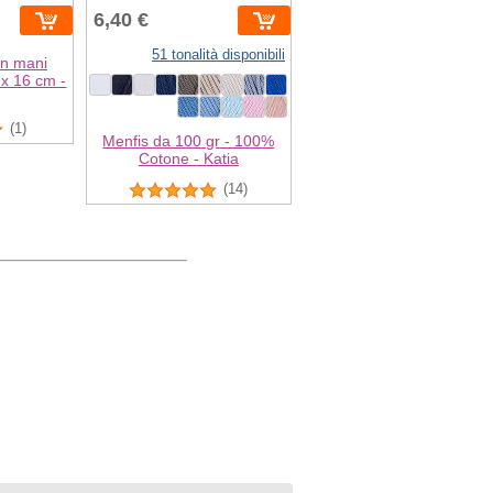
6,40 €
51 tonalità disponibili
on mani
 x 16 cm -
(1)
Menfis da 100 gr - 100%
Cotone - Katia
(14)