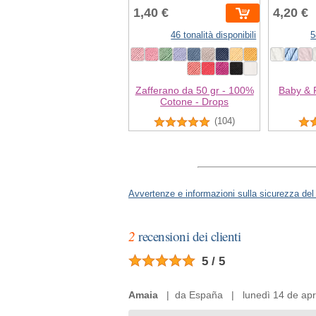
1,40 €
4,20 €
46 tonalità disponibili
5
Zafferano da 50 gr - 100%
Baby & F
Cotone - Drops
(104)
Avvertenze e informazioni sulla sicurezza del
2
recensioni dei clienti
5 / 5
Amaia
| da España | lunedì 14 de apri