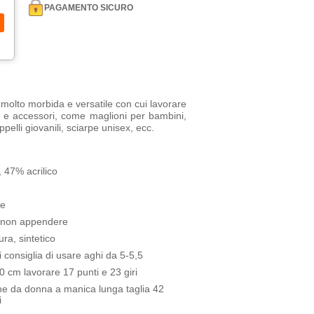
PAGAMENTO SICURO
e molto morbida e versatile con cui lavorare
i e accessori, come maglioni per bambini,
pelli giovanili, sciarpe unisex, ecc.
 47% acrilico
ce
, non appendere
ra, sintetico
i consiglia di usare aghi da 5-5,5
 cm lavorare 17 punti e 23 giri
ne da donna a manica lunga taglia 42
i