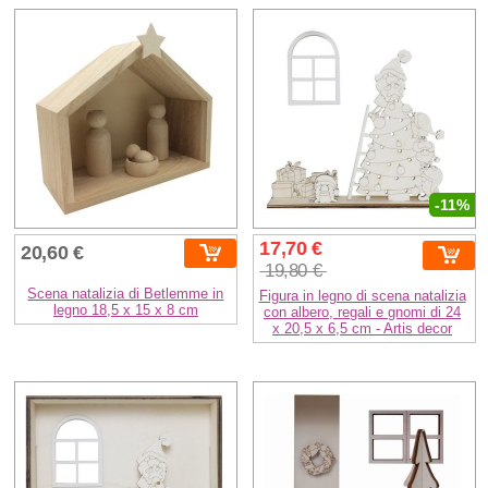
-11%
17,70 €
20,60 €
19,80 €
Scena natalizia di Betlemme in
Figura in legno di scena natalizia
legno 18,5 x 15 x 8 cm
con albero, regali e gnomi di 24
x 20,5 x 6,5 cm - Artis decor