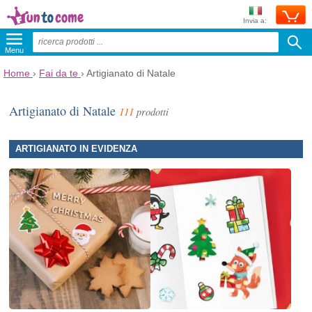
Invia a:
Menu
Home
›
Fai da te
›
Artigianato di Natale
Artigianato di Natale
111
prodotti
ARTIGIANATO IN EVIDENZA