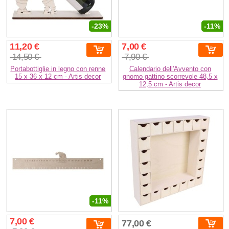
-23%
-11%
11,20 €
7,00 €
14,50 €
7,90 €
Portabottiglie in legno con renne
Calendario dell'Avvento con
15 x 36 x 12 cm - Artis decor
gnomo gattino scorrevole 48,5 x
12,5 cm - Artis decor
-11%
7,00 €
77,00 €