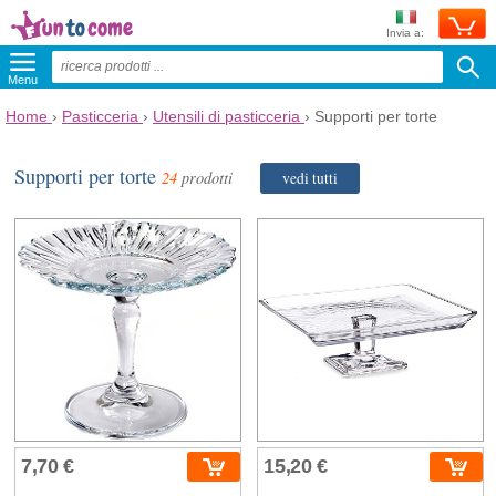
Invia a:
Menu
Home
›
Pasticceria
›
Utensili di pasticceria
›
Supporti per torte
Supporti per torte
24
prodotti
vedi tutti
7,70 €
15,20 €