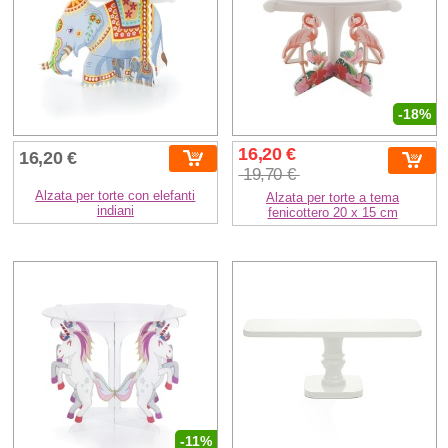
-18%
16,20 €
16,20 €
19,70 €
Alzata per torte con elefanti
Alzata per torte a tema
indiani
fenicottero 20 x 15 cm
-11%