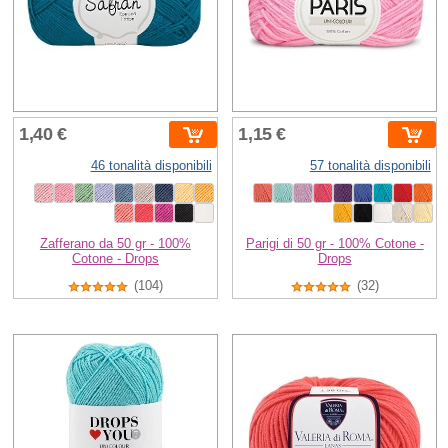
1,40 €
1,15 €
46 tonalità disponibili
57 tonalità disponibili
Zafferano da 50 gr - 100%
Parigi di 50 gr - 100% Cotone -
Cotone - Drops
Drops
(104)
(32)