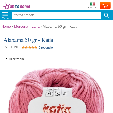
Invia a:
Menu
Home
›
Merceria
›
Lana
›
Alabama 50 gr - Katia
Alabama 50 gr - Katia
Ref: THNL
6 recensioni
Click zoom