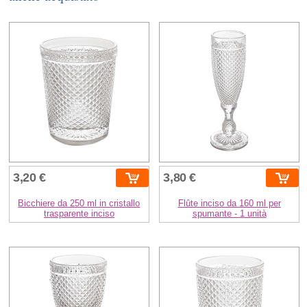
3,20 €
3,80 €
Bicchiere da 250 ml in cristallo
Flûte inciso da 160 ml per
trasparente inciso
spumante - 1 unità