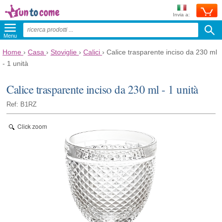
Invia a:
Menu
Home
›
Casa
›
Stoviglie
›
Calici
›
Calice trasparente inciso da 230 ml
- 1 unità
Calice trasparente inciso da 230 ml - 1 unità
Ref: B1RZ
Click zoom